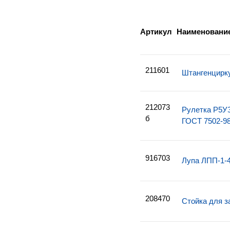
Артикул
Наименовани
211601
Штангенцирк
212073
Рулетка Р5УЗ
б
ГОСТ 7502-9
916703
Лупа ЛПП-1-
208470
Стойка для з