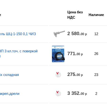
Цена без
е
Наличие
НДС
2 580.
уль ШЦ-1-150 0,1 ЧИЗ
12
00 р
П 3 кл.точ. с поверкой
771.
26
00 р
8
275.
4х складная
23
00 р
3 352.
акреп.дрели
2
00 р