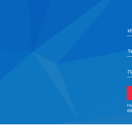
И
Т
П
На
об